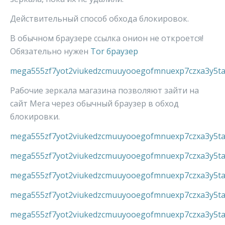
Действительный способ обхода блокировок.
В обычном браузере ссылка онион не откроется!
Обязательно нужен
Tor браузер
mega555zf7yot2viukedzcmuuyooegofmnuexp7czxa3y5ta
Рабочие зеркала магазина позволяют зайти на
сайт Мега через обычный браузер в обход
блокировки.
mega555zf7yot2viukedzcmuuyooegofmnuexp7czxa3y5ta
mega555zf7yot2viukedzcmuuyooegofmnuexp7czxa3y5ta
mega555zf7yot2viukedzcmuuyooegofmnuexp7czxa3y5ta
mega555zf7yot2viukedzcmuuyooegofmnuexp7czxa3y5ta
mega555zf7yot2viukedzcmuuyooegofmnuexp7czxa3y5ta