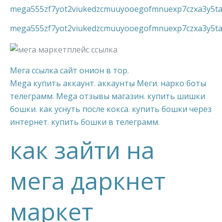
mega555zf7yot2viukedzcmuuyooegofmnuexp7czxa3y5ta
mega555zf7yot2viukedzcmuuyooegofmnuexp7czxa3y5ta
Мега ссылка сайт онион в тор
.
Mega купить аккаунт
.
аккаунты Меги
.
нарко боты
телеграмм
.
Mega отзывы магазин
.
купить шишки
бошки
.
как уснуть после кокса
.
купить бошки через
интернет
.
купить бошки в телеграмм
.
как зайти на
мега даркнет
маркет